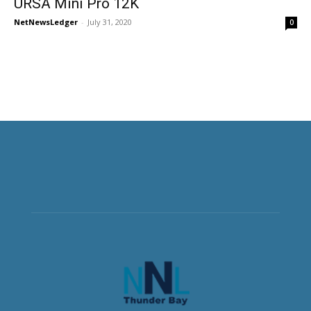
URSA Mini Pro 12K
NetNewsLedger
-
July 31, 2020
0