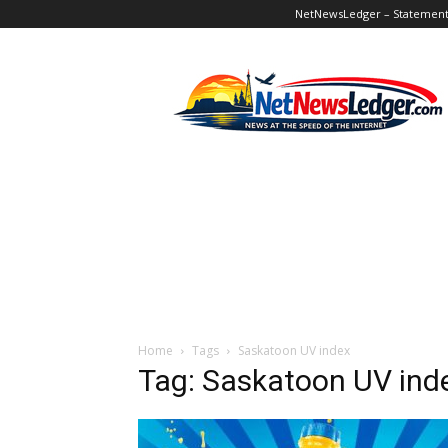
NetNewsLedger – Statement o
NetNewsLedger
Home
Tags
Saskatoon UV index
Tag: Saskatoon UV ind