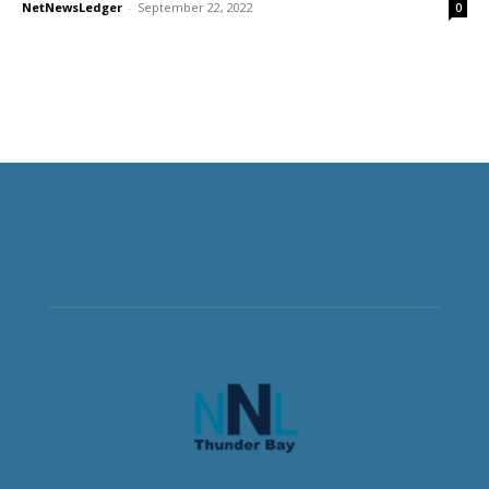
NetNewsLedger
-
September 22, 2022
0