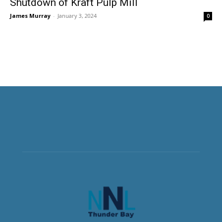
Shutdown of Kraft Pulp Mill
James Murray
-
January 3, 2024
0